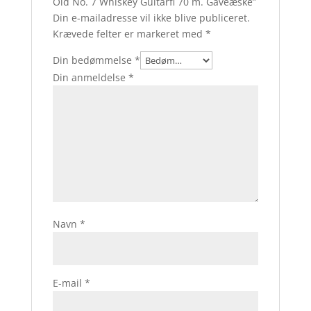
Old No. 7 Whiskey Guitarfl 70 m. Gaveæske”
Din e-mailadresse vil ikke blive publiceret.
Krævede felter er markeret med
*
Din bedømmelse
*
Din anmeldelse
*
Navn
*
E-mail
*