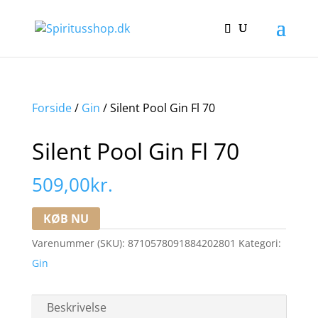
Forside
/
Gin
/ Silent Pool Gin Fl 70
Silent Pool Gin Fl 70
509,00
kr.
KØB NU
Varenummer (SKU):
8710578091884202801
Kategori:
Gin
Beskrivelse