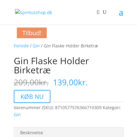
Tilbud!
Forside
/
Gin
/ Gin Flaske Holder Birketræ
Gin Flaske Holder
Birketræ
Den
Den
209,00
kr.
139,00
kr.
oprindelige
aktuelle
pris
pris
KØB NU
var:
er:
Varenummer (SKU):
209,00kr..
8710577576366710309
139,00kr..
Kategori:
Gin
Beskrivelse