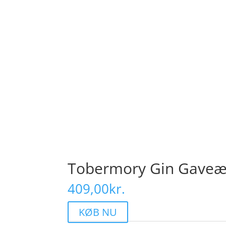
Tobermory Gin Gaveæs
409,00
kr.
KØB NU