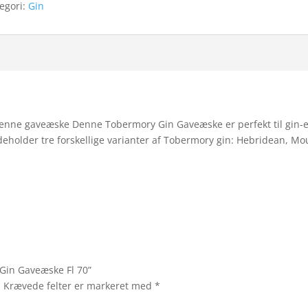
egori:
Gin
denne gaveæske Denne Tobermory Gin Gaveæske er perfekt til gin-en
eholder tre forskellige varianter af Tobermory gin: Hebridean, Mo
 Gin Gaveæske Fl 70”
.
Krævede felter er markeret med
*