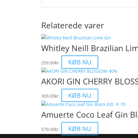
Relaterede varer
Whitley Neill Brazilian Li
KØB NU
259,00
kr.
AKORI GIN CHERRY BLO
KØB NU
309,00
kr.
Amuerte Coco Leaf Gin Bla
KØB NU
579,00
kr.