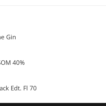
me Gin
SSOM 40%
ck Edt. Fl 70