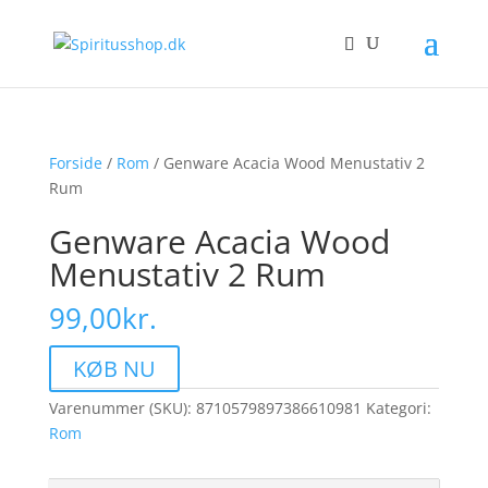
Forside
/
Rom
/ Genware Acacia Wood Menustativ 2
Rum
Genware Acacia Wood
Menustativ 2 Rum
99,00
kr.
KØB NU
Varenummer (SKU):
8710579897386610981
Kategori:
Rom