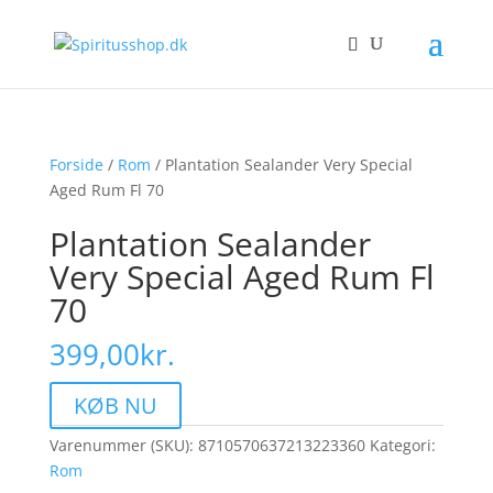
Forside
/
Rom
/ Plantation Sealander Very Special
Aged Rum Fl 70
Plantation Sealander
Very Special Aged Rum Fl
70
399,00
kr.
KØB NU
Varenummer (SKU):
8710570637213223360
Kategori:
Rom