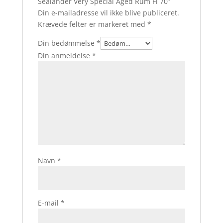
Sealander Very Special Aged Rum Fl 70”
Din e-mailadresse vil ikke blive publiceret.
Krævede felter er markeret med
*
Din bedømmelse
*
Din anmeldelse
*
Navn
*
E-mail
*